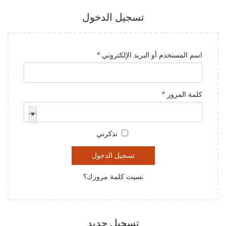
n
a
تسجيل الدخول
t
t
i
o
م
اسم المستخدم أو البريد الإلكتروني
*
n
ط
ل
م
كلمة المرور
*
و
ط
ب
ل
ة
تذكرني
و
ب
تسجيل الدخول
ة
نسيت كلمة مرورك؟
تسجيل جديد