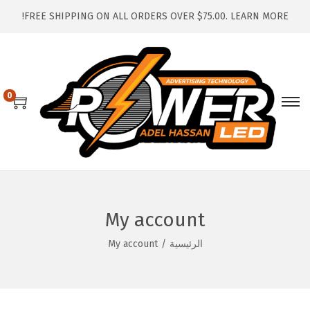
FREE SHIPPING ON ALL ORDERS OVER $75.00.
LEARN MORE!
0
S
S
k
k
i
i
p
p
t
t
o
o
My account
n
c
الرئيسية
/
My account
o
a
n
v
t
i
g
e