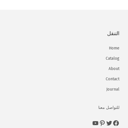
التنقل
Home
Catalog
About
Contact
Journal
للتواصل معنا
https://www.facebook.com/powerled147
https://www.facebook.com/powerled147
https://www.facebook.com/powerled147
https://www.facebook.com/powerled147