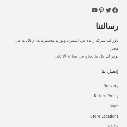
ل
G
G
https://www.facebook.com/powerled147
https://www.facebook.com/powerled147
https://www.facebook.com/powerled147
https://www.facebook.com/powerled147
ف
P
P
ة
.
.
رسالتنا
ل
ه
باور ليد شركة رائدة في استيراد وتوريد مستلزمات الإعلانات في
ذ
مصر
ا
نوفر لك كل ما تحتاج في صناعة الإعلان
ا
ل
إتصل بنا
م
ن
Delivery
ت
Return Policy
ج
Team
.
ي
Store Locations
م
F.A.Qs