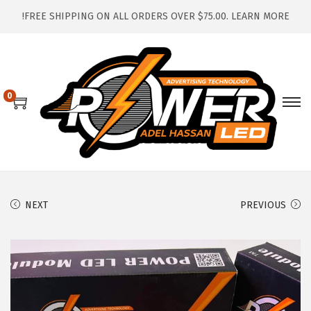
FREE SHIPPING ON ALL ORDERS OVER $75.00.
LEARN MORE!
0
S
S
k
k
i
i
p
p
t
t
NEXT
PREVIOUS
o
o
n
c
o
a
n
v
t
i
g
e