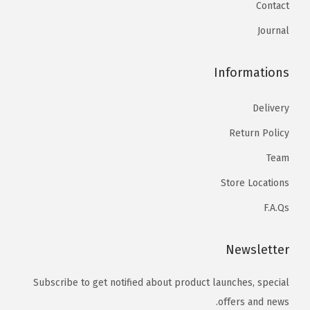
Contact
ع
ل
Journal
ى
ص
Informations
ف
ح
Delivery
ة
Return Policy
ا
Team
ل
Store Locations
م
ن
F.A.Qs
ت
ج
Newsletter
Subscribe to get notified about product launches, special
offers and news.