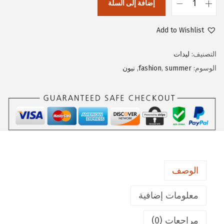
إضافة إلى السلة
ك
م
Add to Wishlist
ي
ة
التصنيف:
ليدات
ل
الوسوم:
summer
,
fashion
,
نيون
ي
د
ه
ا
ي
ب
ا
الوصف
و
ر
معلومات إضافية
[
مراجعات (0)
ا