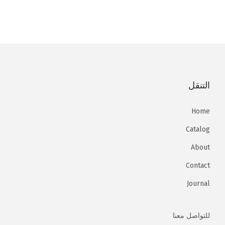
ي
ا
ا
د
ل
ل
م
أ
ح
ن
ص
ا
ا
ل
ل
ل
ي
ي
التنقل
أ
ه
ه
ش
و
و
Home
ك
:
:
Catalog
ا
2
2
About
ل
5
1
ا
,
,
Contact
ل
0
0
Journal
م
0
0
خ
للتواصل معنا
ت
E
E