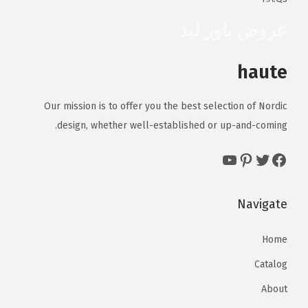
ك
عروض باور ليد
ن
ا
haute
خ
ت
ي
Our mission is to offer you the best selection of Nordic
ا
design, whether well-established or up-and-coming.
ر
YouTube
Pinterest
Twitter
Facebook
ا
ل
Navigate
خ
ي
Home
ا
ر
Catalog
ا
About
ت