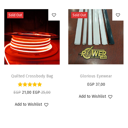
Sold Out
Sold Out
ه
Glorious Eyewear
ن
Quilted Crossbody Bag
ا
EGP
37,00
ك
ا
ا
EGP
21,00
EGP
25,00
Add to Wishlist
ا
ل
ل
Add to Wishlist
ل
س
س
ع
ع
ع
د
ر
ر